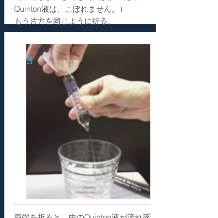
Quinton液は、こぼれません。）
もう片方を同じように折る。
３
両端を折ると、中のQuinton液が流れ落