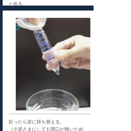
と折る。
２
折ったら逆に持ち替える。
（※逆さまにしても間口が狭いため